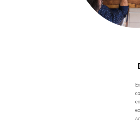
E
co
em
ex
so